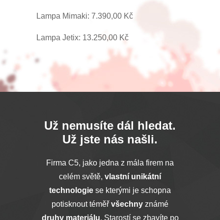
Lampa Mimaki: 7.390,00 Kč
Lampa Jetix: 13.250,00 Kč
Už nemusíte dál hledat.
Už jste nás našli.
Firma C5, jako jedna z mála firem na
celém světě,
vlastní unikátní
technologie
se kterými je schopna
potisknout téměř
všechny
známé
druhy materiálu
. Starostí se zbavíte po