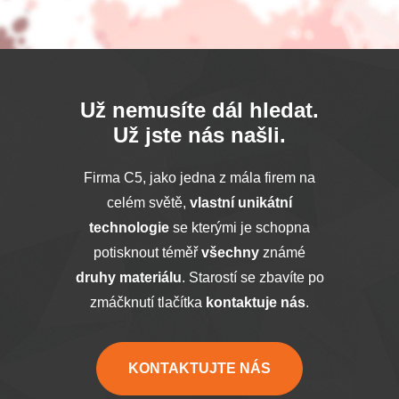
Už nemusíte dál hledat.
Už jste nás našli.
Firma C5, jako jedna z mála firem na
celém světě,
vlastní unikátní
technologie
se kterými je schopna
potisknout téměř
všechny
známé
druhy materiálu
. Starostí se zbavíte po
zmáčknutí tlačítka
kontaktuje nás
.
KONTAKTUJTE NÁS